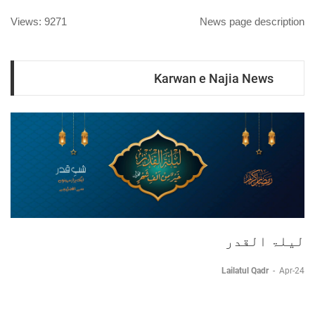
Views: 9271
News page description
Karwan e Najia News
لیلۃ القدر
Lailatul Qadr
-
Apr-24