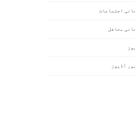
انی اجتماعات
انی محافل
وز
ور آڈیوز