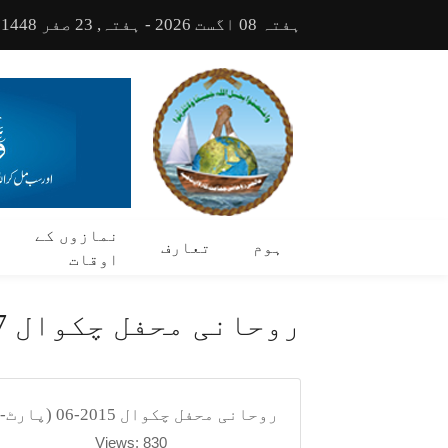
ہفتہ 08 اگست 2026 - ہفتہ, 23 صفر 1448
نمازوں کے
ہوم
تعارف
اوقات
روحانی محفل چکوال 7 جون 2015
روحانی محفل چکوال 2015-06 (پارٹ-5)
Views: 830