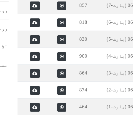
857
روح
818
روح
830
آڈی
900
مشہ
864
874
464