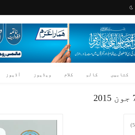
کتابیں
کالم
کلام
ویڈیوز
آڈیوز