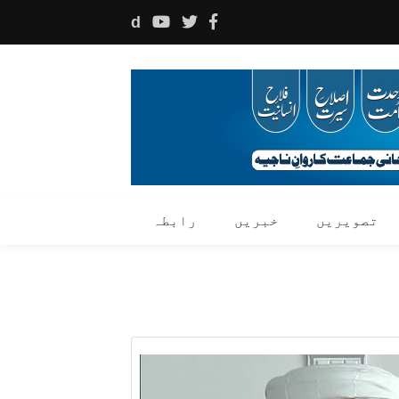
d
تصویریں
خبریں
رابطہ