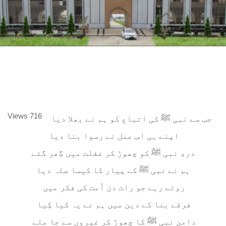
716 Views
جب سے نبی ﷺ کی اتباع کو ہم نے بھلا دیا
اپنے ہی اس عمل نے رسوا بنا دیا
دردِ نبی ﷺ کو چھوڑ کر غفلت میں گِھر گئے
ہم نے نبی ﷺ کے پیار کا کیسا صلہ دیا
روتے رہے جو رات دن اُمت کی فکر میں
فرقے بنا کے دین میں ہم نے یہ کیا کِیا
دامن نبی ﷺ کا چھوڑ کر غیروں سے جا ملے