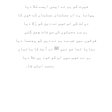
غیرت کو ہم نے اپنی ایسے سُلا دیا
پیاسا ہے اب مسلمان مسلماں کے خون کا
دولت کی اس حوس نے دین کو رُلا دیا
ہم سے محبتوں کی سوغات چھن گئی
فرقوں میں جب سے ہم نے دیں کو پھنسا دیا
بنایا تھا جو نبی ﷺ نے اُمت کا سائباں
ہم نے حوس میں اس کو خود ہی جلا دیا
محمد اسلم شاہ