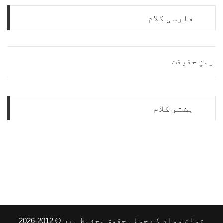
فارسی کلام
رمزِ حقیقت
پشتو کلام
تمام مواد کے جملہ حقوق محفوظ ہیں
© 2012-2026