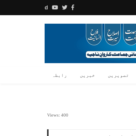
d
تصویریں
خبریں
رابطہ
Views: 400