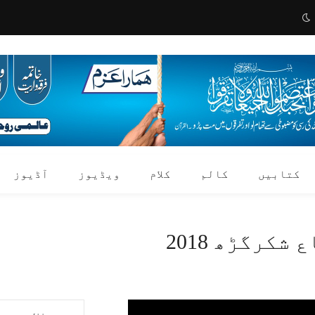
کتابیں
کالم
کلام
ویڈیوز
آڈیوز
کرگڑھ 2018