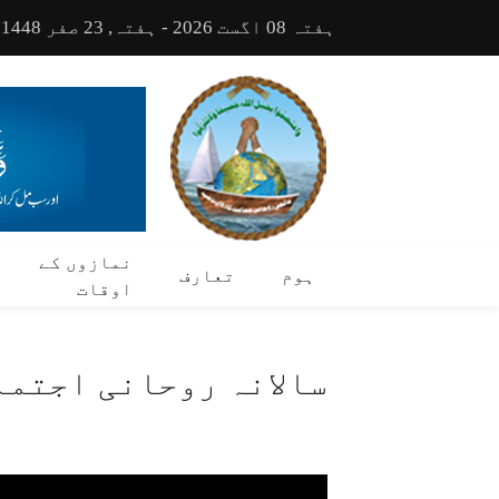
ہفتہ 08 اگست 2026 - ہفتہ, 23 صفر 1448
نمازوں کے
ہوم
تعارف
اوقات
سالانہ روحانی اجتماع ش