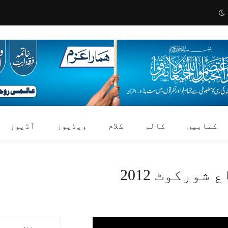
کتابیں
کالم
کلام
ویڈیوز
آڈیوز
ورکوٹ 2012