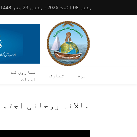
ہفتہ 08 اگست 2026 - ہفتہ, 23 صفر 1448
نمازوں کے
ہوم
تعارف
اوقات
سالانہ روحانی اجتماع ش