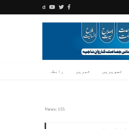
d
تصویریں
خبریں
رابطہ
Views: 155